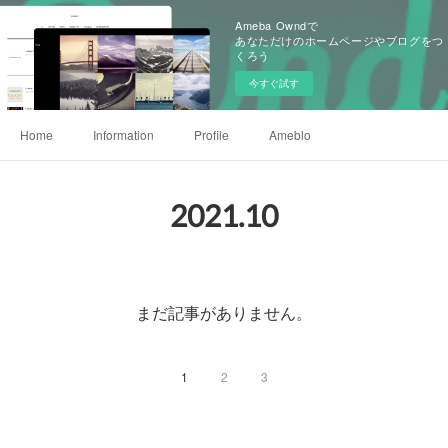
Ameba Owndで
あなただけのホームページやブログをつ
くろう
今すぐ試す
Home
Information
Profile
Ameblo
2021
.
10
まだ記事がありません。
1
2
3