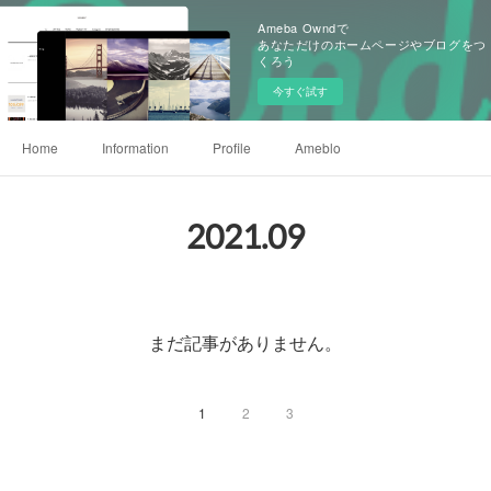
Ameba Owndで
あなただけのホームページやブログをつ
くろう
今すぐ試す
Home
Information
Profile
Ameblo
2021
.
09
まだ記事がありません。
1
2
3