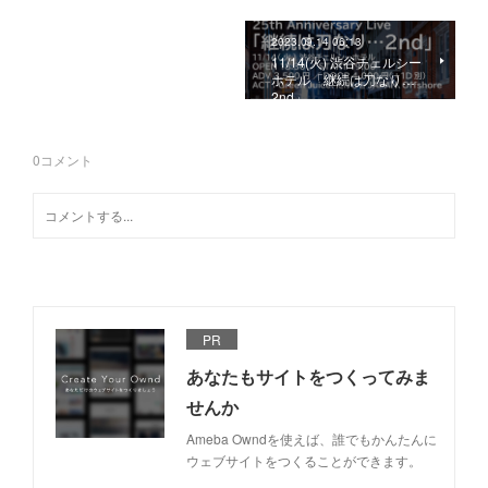
2023.09.14 06:13
11/14(火) 渋谷チェルシー
ホテル「継続は刀なり…
2nd」
0
コメント
PR
あなたもサイトをつくってみま
せんか
Ameba Owndを使えば、誰でもかんたんに
ウェブサイトをつくることができます。