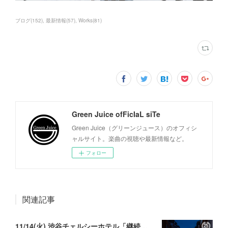
ブログ
(
152
)
最新情報
(
57
)
Works
(
81
)
Green Juice ofFicIaL siTe
Green Juice（グリーンジュース）のオフィシ
ャルサイト。楽曲の視聴や最新情報など。
フォロー
関連記事
11/14(火) 渋谷チェルシーホテル「継続は刀なり…2nd」