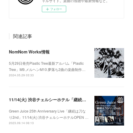
ャルサイト。楽曲の視聴や最新情報など。
フォロー
関連記事
NomNom Works情報
5月29日発売Plastic Tree最新アルバム「Plastic
Tree」M9.メルヘンM10.夢落ち2曲の楽曲制作…
2024.05.29 03:33
11/14(火) 渋谷チェルシーホテル「継続は刀なり…2nd」
Green Juice 25th Anniversary Live「継続は刀な
り2nd」11/14(火) 渋谷チェルシーホテルOPEN …
2023.09.14 06:13