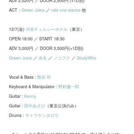
ADV 2,020円 ／ DOOR 2,500円 (+1D別)
ACT：
Green Juice
／
rale one stance
他
12/7(金)
渋谷チェルシーホテル
（東京）
OPEN 18:00 ／ START 18:30
ADV 3,000円 ／ DOOR 3,500円(+1D別)
Green Juice
／
赤丸
／
ノコフク
／
StudyWho
Vocal & Bass :
熊谷 司
Keyboard & Manipulator :
野村慶一郎
Guitar :
Kenny
Guitar :
田中あさひ
（東京公演のみ）
Drums :
サトウケンタロウ