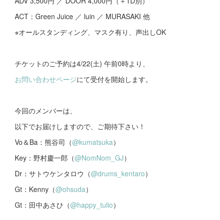
ADV 3,500円 ／ DOOR 4,000円（＋1D別）
ACT：Green Juice ／ luin ／ MURASAKI 他
※オールスタンディング、マスク有り、声出しOK
チケットのご予約は4/22(土) 午前0時より、
お問い合わせページ
にて受付を開始します。
今回のメンバーは、
以下でお届けしますので、ご期待下さい！
Vo＆Ba：熊谷司（
@kumatsuka
）
Key：野村慶一郎（
@NomNom_GJ
）
Dr：サトウケンタロウ（
@drums_kentaro
）
Gt：Kenny（
@ohsuda
）
Gt：田中あさひ（
@happy_tulio
）