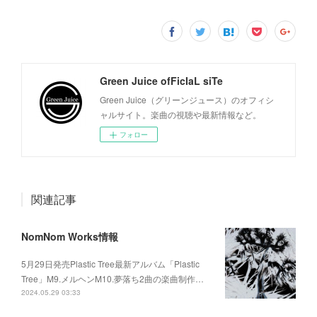
Green Juice ofFicIaL siTe
Green Juice（グリーンジュース）のオフィシ
ャルサイト。楽曲の視聴や最新情報など。
フォロー
関連記事
NomNom Works情報
5月29日発売Plastic Tree最新アルバム「Plastic
Tree」M9.メルヘンM10.夢落ち2曲の楽曲制作…
2024.05.29 03:33