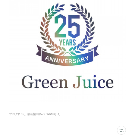
ブログ
(
152
)
最新情報
(
57
)
Works
(
81
)