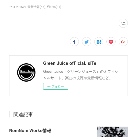
ブログ
(
152
)
最新情報
(
57
)
Works
(
81
)
Green Juice ofFicIaL siTe
Green Juice（グリーンジュース）のオフィシ
ャルサイト。楽曲の視聴や最新情報など。
フォロー
関連記事
NomNom Works情報