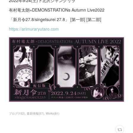
2022年9/24(土)下北沢シャングリラ
有村竜太朗+DEMONSTRATIONs Autumn Live2022
「新月令27.8/singetsurei 27.8」 [第一部] [第二部]
https://arimuraryutaro.com
ブログ
(
152
)
最新情報
(
57
)
Works
(
81
)