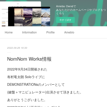
Ameba Owndで
あなただけのホームページやブログをつ
くろう
今すぐ試す
Home
Information
Profile
Ameblo
2022.09.26 16:30
NomNom Works情報
2022年9月24日開催された
有村竜太朗 Soloライブに
DEMONSTRATIONsのメンバーとして
(鍵盤＋マニピュレーター)出演させて頂きました。
ありがとうございました。