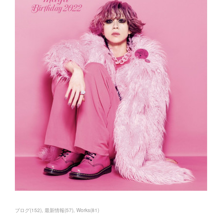
ブログ
(
152
)
最新情報
(
57
)
Works
(
81
)