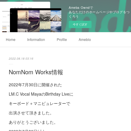
Ameba Owndで
あなただけのホームページやブログをつ
くろう
今すぐ試す
Home
Information
Profile
Ameblo
2022.08.18 03:16
NomNom Works情報
2022年7月30日に開催された
LM.C Vocal MayaのBirthday Liveに
キーボード＋マニピュレーターで
出演させて頂きました。
ありがとうございました。