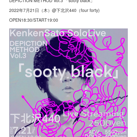
DEPICTION METHOD Vol.3 「sooty black」
2022年7月21日（木）@下北沢440（four forty)
OPEN18:30/START19:00